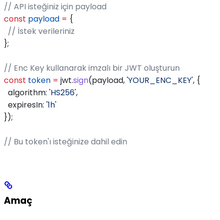
// API isteğiniz için payload
const
 payload
 =
 {
  // İstek verileriniz
};
// Enc Key kullanarak imzalı bir JWT oluşturun
const
 token
 =
 jwt
.
sign
(
payload
, 
'YOUR_ENC_KEY'
, { 
  algorithm:
 'HS256'
,
  expiresIn:
 '1h'
});
// Bu token'ı isteğinize dahil edin
Amaç