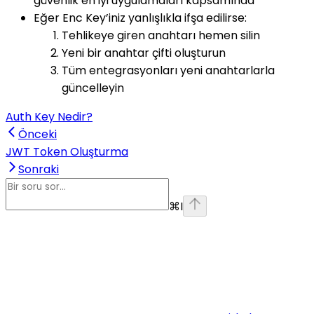
güvenlik en iyi uygulamaları kapsamında
Eğer Enc Key’iniz yanlışlıkla ifşa edilirse:
Tehlikeye giren anahtarı hemen silin
Yeni bir anahtar çifti oluşturun
Tüm entegrasyonları yeni anahtarlarla
güncelleyin
Auth Key Nedir?
Önceki
JWT Token Oluşturma
Sonraki
⌘
I