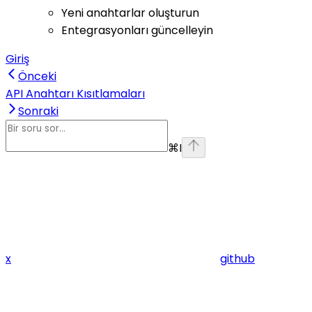
Yeni anahtarlar oluşturun
Entegrasyonları güncelleyin
Giriş
Önceki
API Anahtarı Kısıtlamaları
Sonraki
⌘
I
x
github